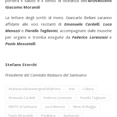
porterà il saluto e il senso di vicinanza dell’
Arcivescovo
Giacomo Morandi
Le letture degli scritti di mons. Giancarlo Bellani saranno
affidate alle voci recitanti di
Emanuela Cardelli
,
Luca
Menozzi
e
Fiorello Tagliavini
, accompagnate dalle musiche
per organo e tromba eseguite da
Federico Lorenzani
e
Paolo Moscatelli
.
Stefano Storchi
Presidente del Comitato Restauro del Santuario
#SantuarioBeataVergineDellaPorta
Arte
Cultura
Emanuela Cardelli
Federico Lorenzani
Fiorello Tagliavini
INVITO al Santuario
Luca Menozzi
Mese di Maggio
Paolo Moscatelli
Preghiera
Spettacolo