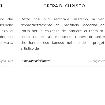
LI
OPERA DI CHRISTO
uro che
Detto così può sembrare blasfemo, in veri
quel bene
l’impacchettamento del Santuario Madonna del
luogo di
Porta per le esigenze del cantiere di restauro 
rdia e di
corso ci riporta alle monumentali opere di Land A
 di Maria,
che hanno reso famoso nel mondo il proget
artistico dei…
uglio 2021
Di
madonnadellaporta
20 Luglio 2