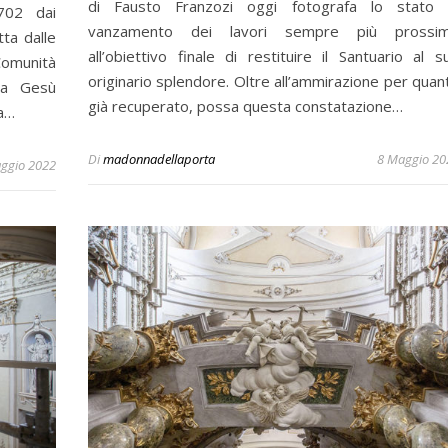
di Fausto Franzozi oggi fotografa lo stato 
702 dai
vanzamento dei lavori sempre più prossi
tta dalle
all’obiettivo finale di restituire il Santuario al s
omunità
originario splendore. Oltre all’ammirazione per quan
 a Gesù
già recuperato, possa questa constatazione…
ta…
Di
madonnadellaporta
8 Maggio 20
ggio 2022