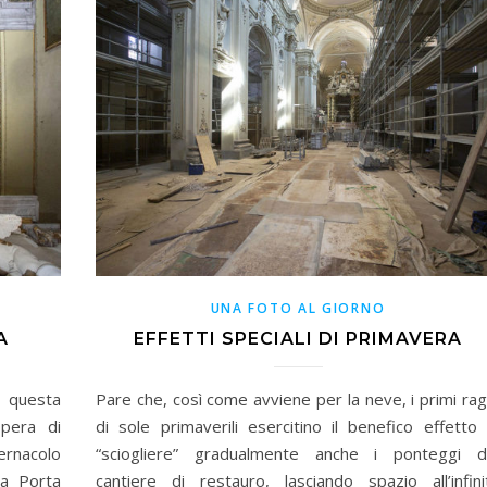
UNA FOTO AL GIORNO
A
EFFETTI SPECIALI DI PRIMAVERA
 questa
Pare che, così come avviene per la neve, i primi rag
opera di
di sole primaverili esercitino il benefico effetto 
rnacolo
“sciogliere” gradualmente anche i ponteggi d
la Porta
cantiere di restauro, lasciando spazio all’infini