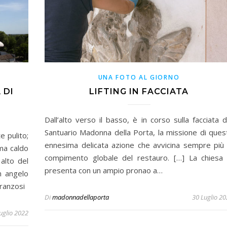
UNA FOTO AL GIORNO
 DI
LIFTING IN FACCIATA
Dall’alto verso il basso, è in corso sulla facciata d
Santuario Madonna della Porta, la missione di ques
e pulito;
ennesima delicata azione che avvicina sempre più 
ima caldo
compimento globale del restauro. […] La chiesa 
alto del
presenta con un ampio pronao a…
n angelo
ranzosi
Di
madonnadellaporta
30 Luglio 2
uglio 2022