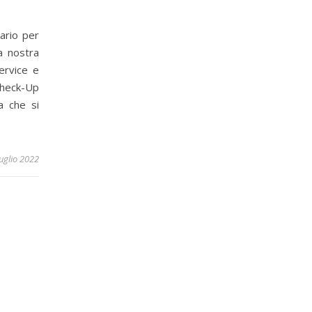
ario per
a nostra
ervice e
heck-Up
a che si
uglio 2022