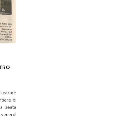
NTRO
ustrare
tiere di
la Beata
i venerdì