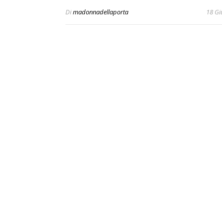
Di
madonnadellaporta
18 Gi